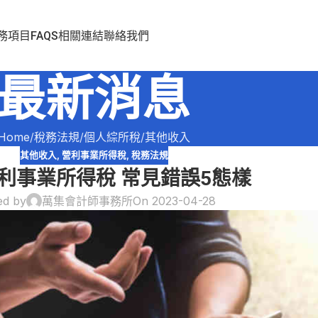
務項目
FAQS
相關連結
聯絡我們
最新消息
Home
稅務法規
個人綜所稅
其他收入
其他收入
,
營利事業所得稅
,
稅務法規
利事業所得稅 常見錯誤5態樣
ed by
萬集會計師事務所
On 2023-04-28