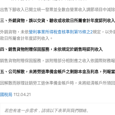
出售下腳收入已開立統一發票並全數自營業收入調節項目中減除
三、外銷貨物，誤以交貨、驗收或收款日所屬會計年度認列收入
外銷貨物，未依
營利事業所得稅查核準則第15條之2
規定，以外
款日所屬會計年度認列收入。
四、銷售貨物附贈保固服務，未依規定於銷售時認列收入
銷售貨物附贈保固服務，該附贈部分相對應之收入依國際財務報
五、公司解散，未將勞退準備金帳戶之剩餘本金及利息，列報當
因解散而辦理註銷勞工退休準備金帳戶時，未將結清帳戶所領回
國稅局
112.04.21
若您有進一步需求，請填以下表單與我們聯絡。