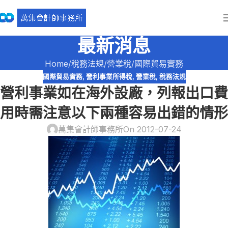
最新消息
Home
稅務法規
營業稅
國際貿易實務
國際貿易實務
,
營利事業所得稅
,
營業稅
,
稅務法規
營利事業如在海外設廠，列報出口費
用時需注意以下兩種容易出錯的情形
萬集會計師事務所
On 2012-07-24