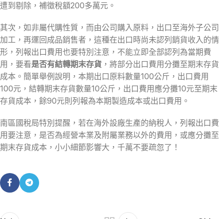
遭到剔除，補徵稅額200多萬元。
其次，如非屬代購性質，而由公司購入原料，出口至海外子公司
加工，再運回成品銷售者，這種在出口時尚未認列銷貨收入的情
形，列報出口費用也要特別注意，不能立即全部認列為當期費
用，要看
是否有結轉期末存貨
，將部分出口費用分攤至期末存貨
成本。簡單舉例說明，本期出口原料數量100公斤，出口費用
100元，結轉期末存貨數量10公斤，出口費用應分攤10元至期末
存貨成本，餘90元則列報為本期製造成本或出口費用。
南區國稅局特別提醒，若在海外設廠生產的納稅人，列報出口費
用要注意，是否為經營本業及附屬業務以外的費用，或應分攤至
期末存貨成本，小小細節影響大，千萬不要疏忽了！