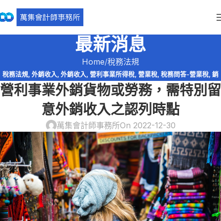
最新消息
Home
稅務法規
稅務法規
,
外銷收入
,
外銷收入
,
營利事業所得稅
,
營業稅
,
稅務問答-營業稅
,
銷
營利事業外銷貨物或勞務，需特別留
售貨物與勞務
意外銷收入之認列時點
萬集會計師事務所
On 2022-12-30