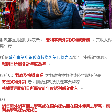
財政部臺北國稅局表示，
營利事業外銷貨物或勞務
，其收入歸
屬年度，
(1)依
營利事業所得稅查核準則第15條之2
規定，外銷貨物應以
報關日所屬會計年度為準
，
(2)但以
郵政及快遞事業
之郵政快捷郵件或陸空聯運包裹
寄送貨物外銷
者，則依郵政及快遞事業掣發
執據蓋用戳記日所屬會計年度認列銷貨收入
。
(3)
銷售與外銷有關之勞務或在國內提供而在國外使用之勞務，應
列為勞務提供完成日