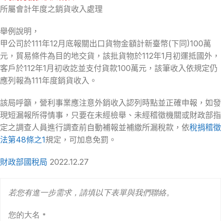
所屬會計年度之銷貨收入處理
舉例說明，
甲公司於111年12月底報關出口貨物金額計新臺幣(下同)100萬
元，貿易條件為目的地交貨，該批貨物於112年1月初運抵國外，
客戶於112年1月初收訖並支付貨款100萬元，該筆收入依規定仍
應列報為111年度銷貨收入。
該局呼籲，營利事業應注意外銷收入認列時點並正確申報，如發
現短漏報所得情事，只要在未經檢舉、未經稽徵機關或財政部指
定之調查人員進行調查前自動補報並補繳所漏稅款，依
稅捐稽徵
法第48條之1
規定，可加息免罰。
財政部國稅局
2022.12.27
若您有進一步需求，請填以下表單與我們聯絡。
您的大名
*