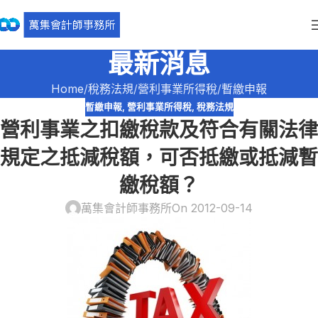
最新消息
Home
稅務法規
營利事業所得稅
暫繳申報
暫繳申報
,
營利事業所得稅
,
稅務法規
營利事業之扣繳稅款及符合有關法律
規定之抵減稅額，可否抵繳或抵減暫
繳稅額？
萬集會計師事務所
On 2012-09-14