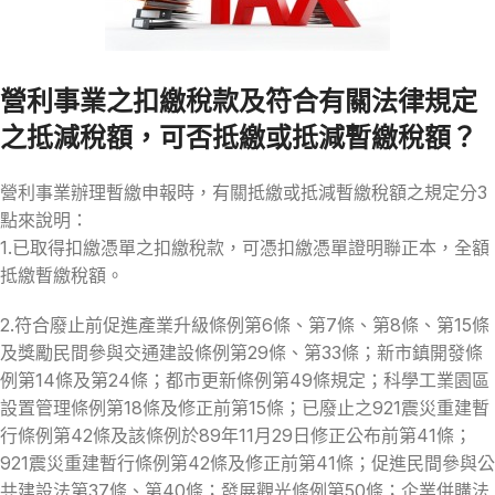
營利事業之扣繳稅款及符合有關法律規定
之抵減稅額，可否抵繳或抵減暫繳稅額？
營利事業辦理暫繳申報時，有關抵繳或抵減暫繳稅額之規定分3
點來說明：
1.已取得扣繳憑單之扣繳稅款，可憑扣繳憑單證明聯正本，全額
抵繳暫繳稅額。
2.符合廢止前促進產業升級條例第6條、第7條、第8條、第15條
及獎勵民間參與交通建設條例第29條、第33條；新市鎮開發條
例第14條及第24條；都市更新條例第49條規定；科學工業園區
設置管理條例第18條及修正前第15條；已廢止之921震災重建暫
行條例第42條及該條例於89年11月29日修正公布前第41條；
921震災重建暫行條例第42條及修正前第41條；促進民間參與公
共建設法第37條、第40條；發展觀光條例第50條；企業併購法