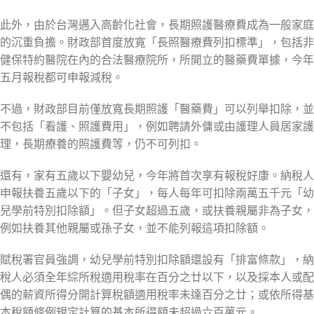
此外，由於台灣邁入高齡化社會，長期照護醫療費成為一般家庭
的沉重負擔。財政部首度放寬「長照醫療費列扣標準」，包括非
健保特約醫院在內的合法醫療院所，所開立的醫藥費單據，今年
五月報稅都可申報減稅。
不過，財政部目前僅放寬長期照護「醫藥費」可以列舉扣除，並
不包括「看護、照護費用」，例如聘請外傭或由護理人員居家護
理，長期療養的照護費等，仍不可列扣。
還有，家有五歲以下嬰幼兒，今年將首次享有報稅好康。納稅人
申報扶養五歲以下的「子女」，每人每年可扣除兩萬五千元「幼
兒學前特別扣除額」。但子女超過五歲，或扶養親屬非為子女，
例如扶養其他親屬或孫子女，並不能列報這項扣除額。
賦稅署官員強調，幼兒學前特別扣除額還設有「排富條款」，納
稅人必須全年綜所稅適用稅率在百分之廿以下，以及採本人或配
偶的薪資所得分開計算稅額適用稅率未達百分之廿；或依所得基
本稅額條例規定計算的基本所得額未超過六百萬元。