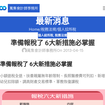
最新消息
Home
稅務法規
個人綜所稅
個人綜所稅
,
稅務法規
準備報稅了 6大新措施必掌握
萬集會計師事務所
On 2013-04-15
準備報稅了 6大新措施必掌握
小額退稅全退、扶養親屬無年齡限制、長照醫療費可列扣、新增
幼兒扣除額、調高財產交易標準、軍教恢復課稅