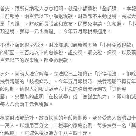
首先，跟所有納稅人息息相關，就是小額退稅「全都退」。本報
日前報導，兩百元以下小額退稅款，財政部不主動退稅，民眾大
罵「Ａ錢」。財政部長張盛和宣布，民眾免申請、免勾選，「小
額退稅，就算一元也會退」，今年五月報稅即適用。
不僅小額退稅全都退，財政部還加碼新增五項「小額免徵稅款」
的範圍：三百元以下的奢侈稅、證交稅、期交稅、契稅，以及兩
百元以下的娛樂稅，都免徵稅款。
另外，因應大法官解釋，立法院已三讀修正「所得稅法」，排除
扶養親屬的「歧視條款」。今年五月報稅時，扶養親屬不再有年
齡限制，納稅人列報廿歲至六十歲的伯舅叔姪甥等「其他親
屬」，只要能夠證明「在校就學」或「無謀生能力」，即可扣減
每人八萬兩千元免稅額。
根據財政部統計，放寬扶養的年齡限制後，全台受惠人數約四十
一萬人。以適用百分之十二稅率的家庭為例，每多扶養一名「其
他親屬」，可減免稅捐為九千八百四十元。