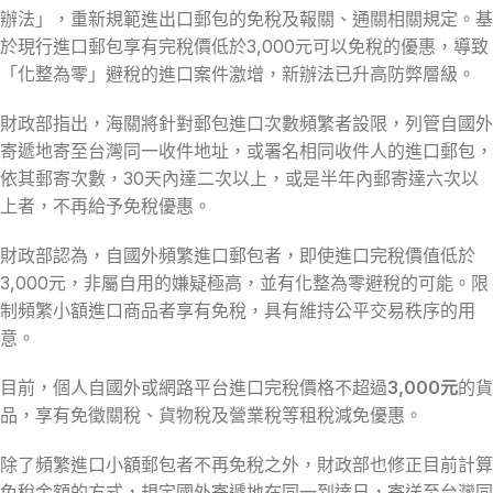
辦法」，重新規範進出口郵包的免稅及報關、通關相關規定。基
於現行進口郵包享有完稅價低於3,000元可以免稅的優惠，導致
「化整為零」避稅的進口案件激增，新辦法已升高防弊層級。
財政部指出，海關將針對郵包進口次數頻繁者設限，列管自國外
寄遞地寄至台灣同一收件地址，或署名相同收件人的進口郵包，
依其郵寄次數，30天內達二次以上，或是半年內郵寄達六次以
上者，不再給予免稅優惠。
財政部認為，自國外頻繁進口郵包者，即使進口完稅價值低於
3,000元，非屬自用的嫌疑極高，並有化整為零避稅的可能。限
制頻繁小額進口商品者享有免稅，具有維持公平交易秩序的用
意。
目前，個人自國外或網路平台進口完稅價格不超過
3,000元
的貨
品，享有免徵關稅、貨物稅及營業稅等租稅減免優惠。
除了頻繁進口小額郵包者不再免稅之外，財政部也修正目前計算
免稅金額的方式，規定國外寄遞地在同一到達日，寄送至台灣同