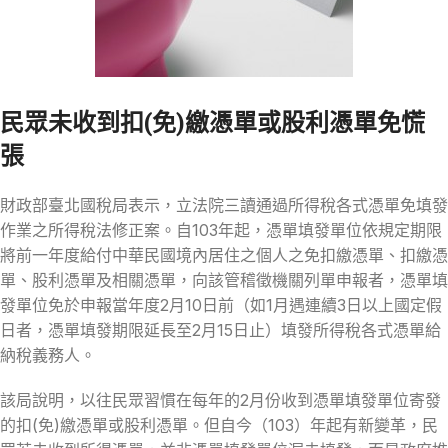
民眾未收到扣(免)繳憑單或股利憑單免慌
張
財政部臺北國稅局表示，立法院三讀通過所得稅各式憑單免填發
作業之所得稅法修正案。自103年起，憑單填發單位依規定期限
將前一年度給付中華民國境內居住之個人之免扣繳憑單、扣繳憑
單、股利憑單及相關憑單，向該管稽徵機關列單申報者，憑單填
發單位免於申報當年度2月10日前（如1月遇連續3日以上國定假
日者，憑單填發期限延長至2月15日止）填發所得稅各式憑單給
納稅義務人。
該局說明，以往民眾習慣在每年的2月份收到憑單填發單位寄發
的扣(免)繳憑單或股利憑單。但自今（103）年起有新變革，民