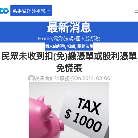
最新消息
Home
稅務法規
個人綜所稅
個人綜所稅
,
扣繳
,
稅務法規
民眾未收到扣(免)繳憑單或股利憑單
免慌張
萬集會計師事務所
On 2014-03-06