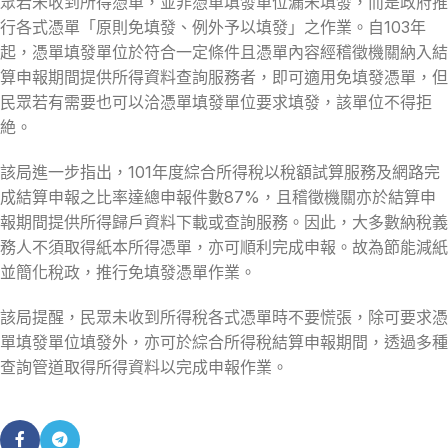
眾若未收到所得憑單，並非憑單填發單位漏未填發，而是政府推
行各式憑單「原則免填發、例外予以填發」之作業。自103年
起，憑單填發單位於符合一定條件且憑單內容經稽徵機關納入結
算申報期間提供所得資料查詢服務者，即可適用免填發憑單，但
民眾若有需要也可以洽憑單填發單位要求填發，該單位不得拒
絶。
該局進一步指出，101年度綜合所得稅以稅額試算服務及網路完
成結算申報之比率達總申報件數87%，且稽徵機關亦於結算申
報期間提供所得歸戶資料下載或查詢服務。因此，大多數納稅義
務人不須取得紙本所得憑單，亦可順利完成申報。故為節能減紙
並簡化稅政，推行免填發憑單作業。
該局提醒，民眾未收到所得稅各式憑單時不要慌張，除可要求憑
單填發單位填發外，亦可於綜合所得稅結算申報期間，透過多種
查詢管道取得所得資料以完成申報作業。