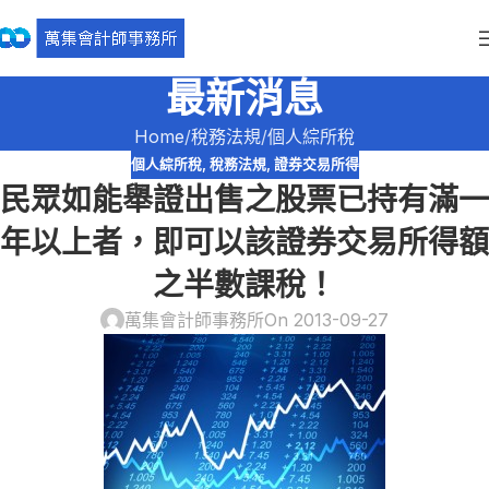
最新消息
Home
稅務法規
個人綜所稅
個人綜所稅
,
稅務法規
,
證券交易所得
民眾如能舉證出售之股票已持有滿一
年以上者，即可以該證券交易所得額
之半數課稅！
萬集會計師事務所
On 2013-09-27