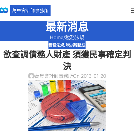
最新消息
Home
稅務法規
稅務法規
,
稅捐稽徵法
欲查調債務人財產 須獲民事確定判
決
萬集會計師事務所
On 2013-01-20