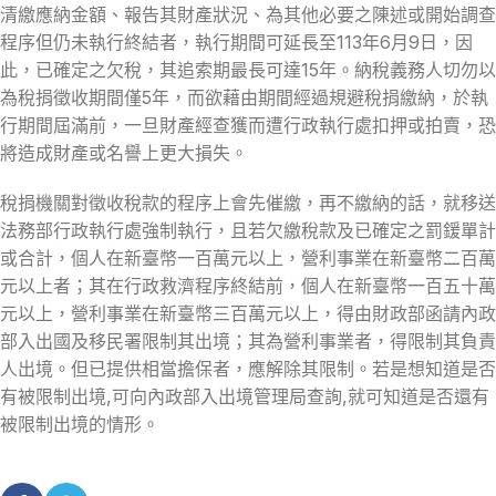
清繳應納金額、報告其財產狀況、為其他必要之陳述或開始調查
程序但仍未執行終結者，執行期間可延長至113年6月9日，因
此，已確定之欠稅，其追索期最長可達15年。納稅義務人切勿以
為稅捐徵收期間僅5年，而欲藉由期間經過規避稅捐繳納，於執
行期間屆滿前，一旦財產經查獲而遭行政執行處扣押或拍賣，恐
將造成財產或名譽上更大損失。
稅捐機關對徵收稅款的程序上會先催繳，再不繳納的話，就移送
法務部行政執行處強制執行，且若欠繳稅款及已確定之罰鍰單計
或合計，個人在新臺幣一百萬元以上，營利事業在新臺幣二百萬
元以上者；其在行政救濟程序終結前，個人在新臺幣一百五十萬
元以上，營利事業在新臺幣三百萬元以上，得由財政部函請內政
部入出國及移民署限制其出境；其為營利事業者，得限制其負責
人出境。但已提供相當擔保者，應解除其限制。若是想知道是否
有被限制出境,可向內政部入出境管理局查詢,就可知道是否還有
被限制出境的情形。