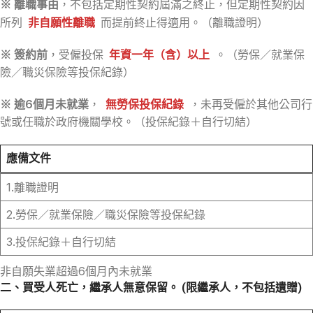
※ 離職事由
，不包括定期性契約屆滿之終止，但定期性契約因
所列
非自願性離職
而提前終止得適用。（離職證明）
※ 簽約前
，受僱投保
年資一年（含）以上
。（勞保／就業保
險／職災保險等投保紀錄）
※ 逾6個月未就業
，
無勞保投保紀錄
，未再受僱於其他公司行
號或任職於政府機關學校。（投保紀錄＋自行切結）
應備文件
1.離職證明
2.勞保／就業保險／職災保險等投保紀錄
3.投保紀錄＋自行切結
非自願失業超過6個月內未就業
二、買受人死亡，繼承人無意保留。 (限繼承人，不包括遺贈)