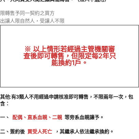
限轉售予同一契約之買方
出讓人限自然人，受讓人不限
※ 以上情形若經過主管機關審
查後即可轉售，但限定每2年只
能換約1戶。
其他:有3類人不用經過申請核准即可轉售，不限兩年一次，包
含：
一、
配偶、直系血親、二親
等旁系血親讓予。
二、簽約後
買受人死亡
，其繼承人依法繼承換約。