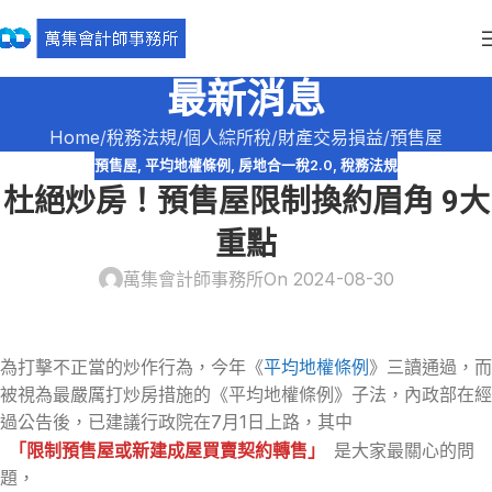
最新消息
Home
稅務法規
個人綜所稅
財產交易損益
預售屋
預售屋
,
平均地權條例
,
房地合一稅2.0
,
稅務法規
杜絕炒房！預售屋限制換約眉角 9大
重點
萬集會計師事務所
On 2024-08-30
為打擊不正當的炒作行為，今年《
平均地權條例
》三讀通過，而
被視為最嚴厲打炒房措施的《平均地權條例》子法，內政部在經
過公告後，已建議行政院在7月1日上路，其中
「限制預售屋或新建成屋買賣契約轉售」
是大家最關心的問
題，