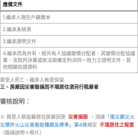
應備文件
1.繼承人現在戶籍謄本
2.繼承系統表
3.繼承證明文件
4.繼承而為共有，經共有人協議變價分配者，其變價分配協議
書、法院判決書或依法與確定判決同一效力之證明文件、其
他相關佐證資料
買受人死亡，繼承人無意保留
三、房屋因災害毀損而不堪居住須另行租屋者
審核說明：
※ 買受人原設籍居住房屋因受
災害損毀
，須達
「風災震災火
災爆炸火山災害救助種類及標準」第4條
規定
不堪居住之程度
（毀損說明＋照片）