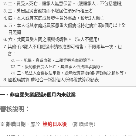
二、買受人死亡，繼承人無意保留。 (限繼承人，不包括遺贈)
三、房屋因災害毀損而不堪居住須另行租屋者
四、本人或其家庭成員發生意外事故，致第3人傷亡
五、本人或其家庭成員罹患重大傷病或特定病症須6個月以上全
日照顧
六、共同買受人間之讓與或轉售。（法人不適用）
其他:有3類人不用經過申請核准即可轉售，不限兩年一次，包
含：
一、配偶、直系血親、二親等旁系血親讓予。
二、簽約後買受人死亡，其繼承人依法繼承換約。
三、私法人合併依法承受，或解散清算後的財產歸屬之換約等。
國稅局試算:房地合一新制個人所得稅試算稅額表
一、非自願失業超過6個月內未就業
審核說明：
※ 離職日期
，應於
簽約日以後
（離職證明）