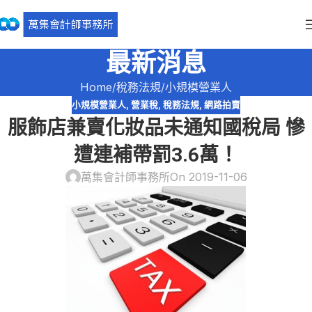
最新消息
Home
稅務法規
小規模營業人
小規模營業人
,
營業稅
,
稅務法規
,
網路拍賣
服飾店兼賣化妝品未通知國稅局 慘
遭連補帶罰3.6萬！
萬集會計師事務所
On 2019-11-06