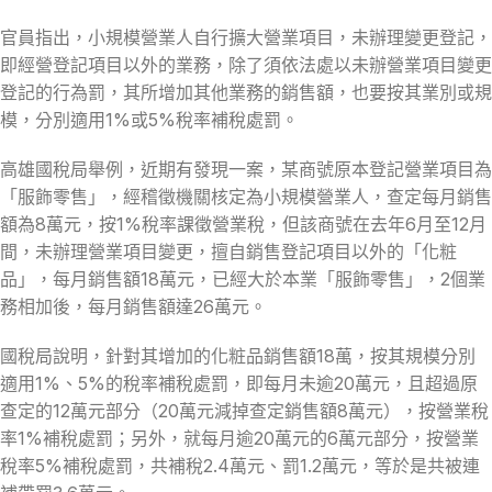
官員指出，小規模營業人自行擴大營業項目，未辦理變更登記，
即經營登記項目以外的業務，除了須依法處以未辦營業項目變更
登記的行為罰，其所增加其他業務的銷售額，也要按其業別或規
模，分別適用1%或5%稅率補稅處罰。
高雄國稅局舉例，近期有發現一案，某商號原本登記營業項目為
「服飾零售」，經稽徵機關核定為小規模營業人，查定每月銷售
額為8萬元，按1%稅率課徵營業稅，但該商號在去年6月至12月
間，未辦理營業項目變更，擅自銷售登記項目以外的「化粧
品」，每月銷售額18萬元，已經大於本業「服飾零售」，2個業
務相加後，每月銷售額達26萬元。
國稅局說明，針對其增加的化粧品銷售額18萬，按其規模分別
適用1%、5%的稅率補稅處罰，即每月未逾20萬元，且超過原
查定的12萬元部分（20萬元減掉查定銷售額8萬元），按營業稅
率1%補稅處罰；另外，就每月逾20萬元的6萬元部分，按營業
稅率5%補稅處罰，共補稅2.4萬元、罰1.2萬元，等於是共被連