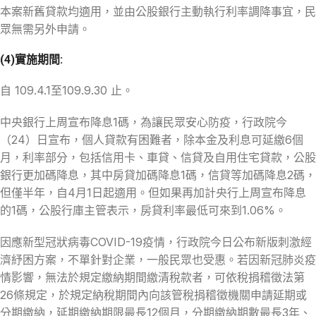
本案新舊貸款均適用，並由公股銀行主動執行利率調降事宜，民
眾無需另外申請。
(4)實施期間:
自 109.4.1至109.9.30 止。
中央銀行上周宣布降息1碼，為讓民眾安心防疫，行政院今
（24）日宣布，個人貸款有困難者，除本金及利息可延繳6個
月，利率部分，包括信用卡、車貸、信貸及自用住宅貸款，公股
銀行更加碼降息，其中房貸加碼降息1碼，信貸等加碼降息2碼，
但僅半年，自4月1日起適用。但如果再加計央行上周宣布降息
的1碼，公股行庫主管表示，房貸利率最低可來到1.06%。
因應新型冠狀病毒COVID-19疫情，行政院今日公布新版刺激經
濟紓困方案，不單針對企業，一般民眾也受惠。若因新冠肺炎疫
情影響，無法於規定繳納期間繳清稅款者，可依稅捐稽徵法第
26條規定，於規定納稅期間內向該管稅捐稽徵機關申請延期或
分期繳納，延期繳納期限最長12個月，分期繳納期數最長3年、