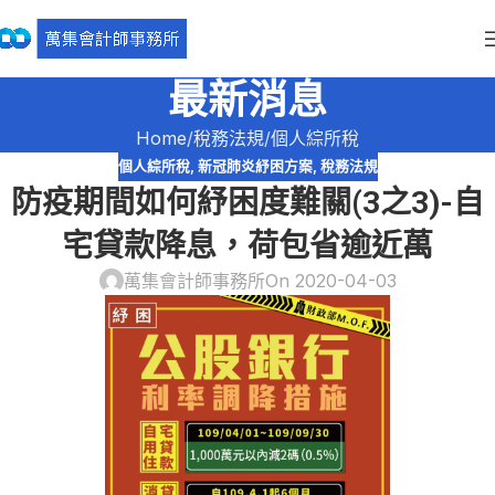
最新消息
Home
稅務法規
個人綜所稅
個人綜所稅
,
新冠肺炎紓困方案
,
稅務法規
防疫期間如何紓困度難關(3之3)-自
宅貸款降息，荷包省逾近萬
萬集會計師事務所
On 2020-04-03