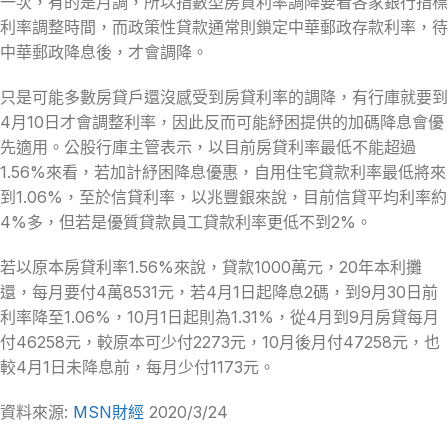
一次，有的是月調，所以指數型房貸利率調降要看各家銀行指標
利率調整時間，而政策性貸款通常則鎖定中華郵政存款利率，待
中華郵政降息後，才會調降。
只是可能多數房貸戶還沒感受到房貸利率的調降，有行庫就要到
4月10日才會調整利率，因此反而可能紓困提供的加碼降息會優
先適用。公股行庫主管表示，以目前房貸利率最低不能超過
1.56%來看，若加計紓困降息優惠，自用住宅貸款利率最低將來
到1.06%，至於信貸利率，以兆豐銀來說，目前信貸平均利率約
4%多，但若是優質貸款員工貸款利率更低不到2%。
若以原本房貸利率1.56%來說，貸款1000萬元，20年本利攤
還，每月要付4萬8531元，若4月1日起降息2碼，到9月30日前
利率降至1.06%，10月1日起則為1.31%，從4月到9月房貸每月
付46258元，較原本可少付2273元，10月後月付47258元，也
較4月1日未降息前，每月少付1173元。
資料來源:
MSN財經
2020/3/24