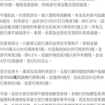
即36期。報稅若是退稅，財政部也會自動且提前退還。
不僅如此，在貸款部分，個人還款有困難者，本金及利息可延繳
6個月，利率部分，由於央行3月20日已降息1碼、即0.25%，因
此除要求銀行放款利率要充分反映央行降息的1碼之外，所有公
股行庫不論信用卡、車貸、信貸及自用住宅貸款利息再減碼。
在房貸部分，只要是公股行庫的自用住宅貸款戶，貸款金額
1000萬元以內可再降息1碼，也就是說加計央行降息的1碼，全
部可降息2碼、即0.5%，但額外降的這1碼只有半年期限，並自
4月1日起適用，至9月30日止。
至於信用卡、車貸及信貸利率部分，公股行庫同樣提供歸戶後額
度
1000萬元以內
可再降2碼，並適用6個月，因此若加計反映央
行降息的1碼，全部可降到3碼。
不過，目前大部分房貸戶都是指數型房貸，各銀行的指數型房貸
指標利率通常採多家大型行庫定儲利率平均值，而且有的是季調