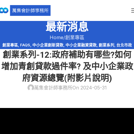
最新消息
Home
創業專區
創業專區
,
FAQS
,
中小企業創新貸款
,
中小企業融資貸款
,
創業系列
,
台北市政
創業系列-12:政府補助有哪些?如何
府
,
政府補助
,
稅務法規
,
青年創業啟動金
,
青年創業貸款
增加青創貸款過件率? 及中小企業政
府資源總覽(附影片說明)
萬集會計師事務所
On 2024-05-31