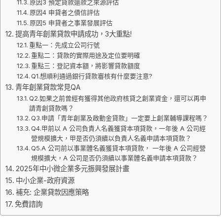
原因3 預定貸款還款之來源評估
原因4 申貸者之債信評估
原因5 申貸者之事業發展評估
提高青年創業貸款申請成功，3大重點!
重點一：先成立公司行號
重點二：貸款的實際用途及定位要明確
重點三：登記資本額，將影響貸款額度
Q1.想順利通過銀行貸款審核有什麼要注意?
青年創業貸款常見QA
Q2.如果之前曾經有獲得其他政府核貸之創業資金，還可以再申
請青創貸款嗎？
Q3.申請「青年創業及啟動金貸款」一定要上創業輔導課程嗎？
Q4.甲前以 A 公司負責人名義獲貸本項貸款，一年後 A 公司經
營規模擴大，甲是否仍須續以負責人名義申請本項貸款？
Q5.A 公司前以事業體名義獲貸本項貸款， 一年後 A 公司經營
規模擴大，A 公司是否仍須續以事業體名義申請本項貸款？
2025年中小微企業多元振興發展計畫
中小企業-政府資源
補充: 企業貸款因應策略
免費諮詢