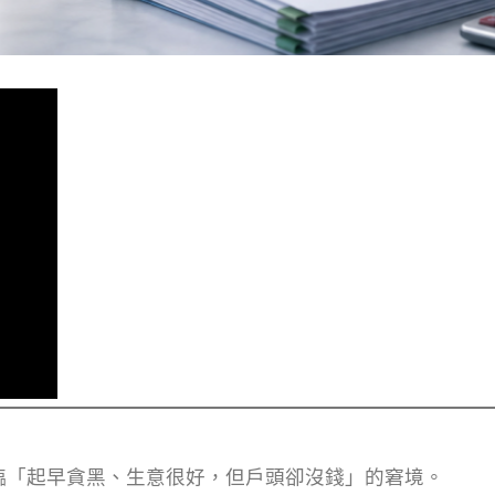
臨「起早貪黑、生意很好，但戶頭卻沒錢」的窘境。