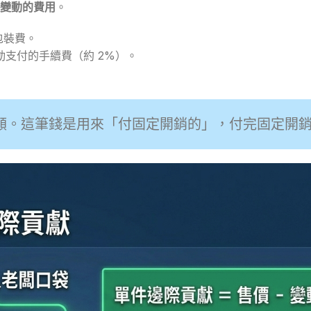
變動的費用
。
包裝費。
動支付的手續費（約 2%）。
額。這筆錢是用來「付固定開銷的」，付完固定開