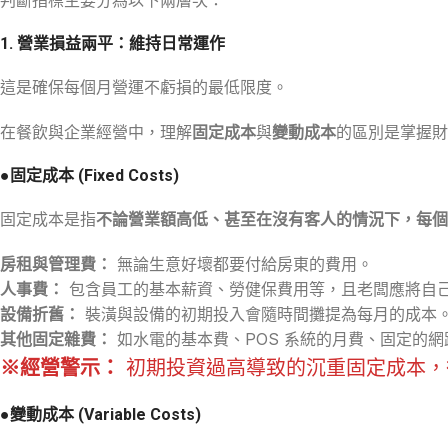
1. 營業損益兩平：維持日常運作
這是確保每個月營運不虧損的最低限度。
在餐飲與企業經營中，理解
固定成本
與
變動成本
的區別是掌握財
●固定成本 (Fixed Costs)
固定成本是指
不論營業額高低、甚至在沒有客人的情況下，每個
房租與管理費：
無論生意好壞都要付給房東的費用。
人事費：
包含員工的基本薪資、勞健保費用等，且老闆應將自
設備折舊：
裝潢與設備的初期投入會隨時間攤提為每月的成本
其他固定雜費：
如水電的基本費、POS 系統的月費、固定的
※經營警示：
初期投資過高導致的沉重固定成本，
●變動成本 (Variable Costs)