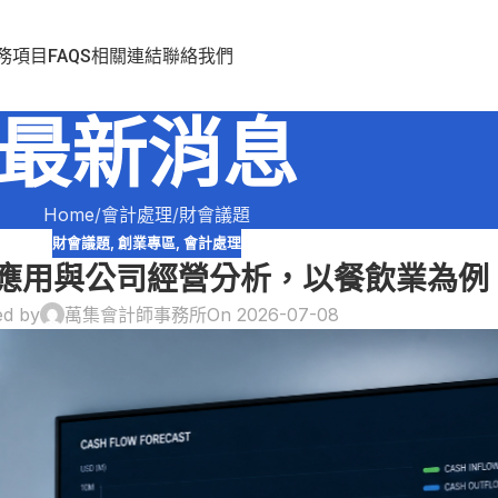
務項目
FAQS
相關連結
聯絡我們
最新消息
Home
會計處理
財會議題
財會議題
,
創業專區
,
會計處理
應用與公司經營分析，以餐飲業為例
ed by
萬集會計師事務所
On 2026-07-08