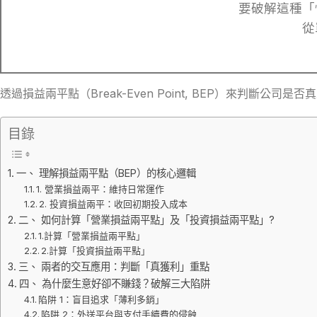
要破解這種「
從
透過損益兩平點（Break-Even Point, BEP）來判斷公
目錄
一、 理解損益兩平點（BEP）的核心邏輯
1. 營業損益兩平：維持日常運作
2. 投資損益兩平：收回初期投入成本
二、 如何計算「營業損益兩平點」及「投資損益兩平點」?
1.計算「營業損益兩平點」
2.計算「投資損益兩平點」
三、 兩者的交互應用：判斷「真獲利」重點
四、 為什麼生意好卻不賺錢？破解三大陷阱
陷阱 1：盲目追求「薄利多銷」
陷阱 2：外送平台與支付手續費的侵蝕