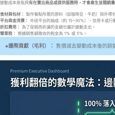
變動成本是指
只有在賣出商品或提供服務時，才會產生並隨銷量
食材與包材：
製作餐點所需的原料（如咖啡豆、牛奶）與外帶
平台與金流費：
外送平台的抽成（約 15~30%）、信用卡或行
折扣費用：
為了促銷而折讓的金額也屬於變動支出。
營業稅：
根據銷售額徵收的稅金為 1% 或 5%。
●
邊際貢獻（毛利）：
售價減去變動成本後的餘