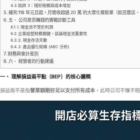
陷阱 3：隱形稅務與成本增加
補充:118 年元旦起，月營收超過 20 萬 的大眾化餐飲業（如豆漿
五、 公司是否賺錢的實戰診斷工具
1. 現金流不等於利潤
企業經營財務關鍵，談論現金流重要性
2. 現金存活天數
3. 產品優化矩陣 (ABC 分析)
財務與會計差別
六、 經營者的行動建議
一、 理解損益兩平點（BEP）的核心邏輯
損益兩平是指
營業額剛好足以支付所有成本
，此時公司不賺不賠