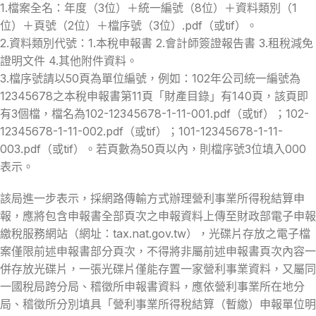
1.檔案全名：年度（3位）＋統一編號（8位）＋資料類別（1
位）＋頁號（2位）＋檔序號（3位）.pdf（或tif）。
2.資料類別代號：1.本稅申報書 2.會計師簽證報告書 3.租稅減免
證明文件 4.其他附件資料。
3.檔序號請以50頁為單位編號，例如：102年公司統一編號為
12345678之本稅申報書第11頁「財產目錄」有140頁，該頁即
有3個檔，檔名為102-12345678-1-11-001.pdf（或tif）；102-
12345678-1-11-002.pdf（或tif）；101-12345678-1-11-
003.pdf（或tif）。若頁數為50頁以內，則檔序號3位填入000
表示。
該局進一步表示，採網路傳輸方式辦理營利事業所得稅結算申
報，應將包含申報書全部頁次之申報資料上傳至財政部電子申報
繳稅服務網站（網址：tax.nat.gov.tw），光碟片存放之電子檔
案僅限前述申報書部分頁次，不得將非屬前述申報書頁次內容一
併存放光碟片，一張光碟片僅能存置一家營利事業資料，又屬同
一國稅局跨分局、稽徵所申報書資料，應依營利事業所在地分
局、稽徵所分別填具「營利事業所得稅結算（暫繳）申報單位明