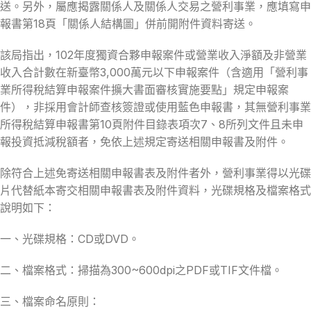
送。另外，屬應揭露關係人及關係人交易之營利事業，應填寫申
報書第18頁「關係人結構圖」併前開附件資料寄送。
該局指出，102年度獨資合夥申報案件或營業收入淨額及非營業
收入合計數在新臺幣3,000萬元以下申報案件（含適用「營利事
業所得稅結算申報案件擴大書面審核實施要點」規定申報案
件），非採用會計師查核簽證或使用藍色申報書，其無營利事業
所得稅結算申報書第10頁附件目錄表項次7、8所列文件且未申
報投資抵減稅額者，免依上述規定寄送相關申報書及附件。
除符合上述免寄送相關申報書表及附件者外，營利事業得以光碟
片代替紙本寄交相關申報書表及附件資料，光碟規格及檔案格式
說明如下：
一、光碟規格：CD或DVD。
二、檔案格式：掃描為300~600dpi之PDF或TIF文件檔。
三、檔案命名原則：