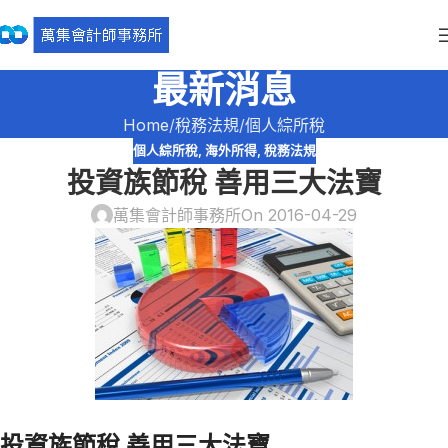
最新消息
Home
稅務法規
個人綜所稅
個人綜所稅
,
海外所得
,
稅務法規
投資族節稅 善用三大法寶
萬集會計師事務所
On 2016-04-29
投資族節稅 善用三大法寶