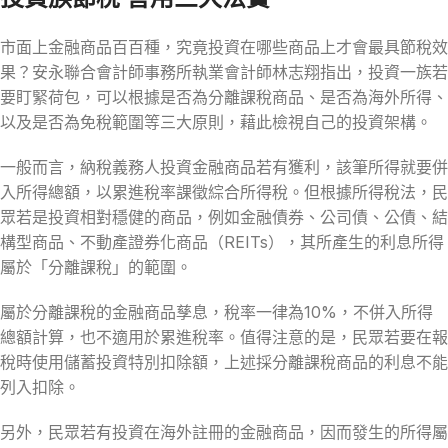
市面上金融商品百百種，究竟投資在哪些商品上才會最具節稅效
果？安永聯合會計師事務所執業會計師林志翔指出，投資一族若
要盯緊荷包，可以根據是否為分離課稅商品、是否為海外所得、
以及是否為免稅範圍等三大原則，藉此檢視自己的投資架構。
一般而言，納稅義務人投資金融商品若有獲利，該筆所得就要併
入所得總額，以累進稅率課徵綜合所得稅。但根據所得稅法，民
眾若是投資相對穩健的商品，例如金融債券、公司債、公債、結
構型商品、不動產證券化商品（REITs），其所產生的利息所得
屬於「分離課稅」的範圍。
屬於分離課稅的金融商品孳息，稅率一律為10%，不併入所得
總額計算，也不適用於累進稅率。值得注意的是，民眾若要在報
稅時使用儲蓄投資特別扣除額，上述採分離課稅商品的利息不能
列入扣除。
另外，民眾若有投資在海外註冊的金融商品，因而發生的所得屬