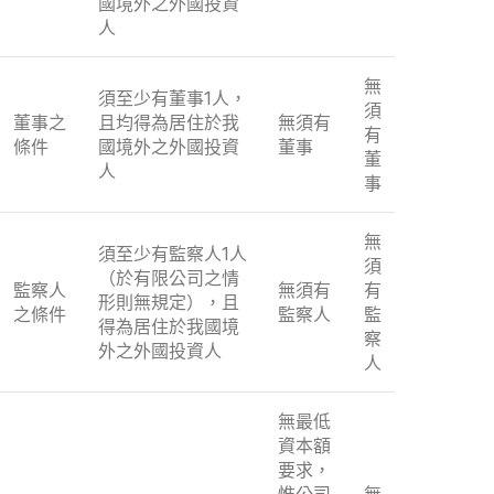
國境外之外國投資
人
無
須至少有董事1人，
須
董事之
且均得為居住於我
無須有
有
條件
國境外之外國投資
董事
董
人
事
無
須至少有監察人1人
須
（於有限公司之情
監察人
無須有
有
形則無規定），且
之條件
監察人
監
得為居住於我國境
察
外之外國投資人
人
無最低
資本額
要求，
惟公司
無