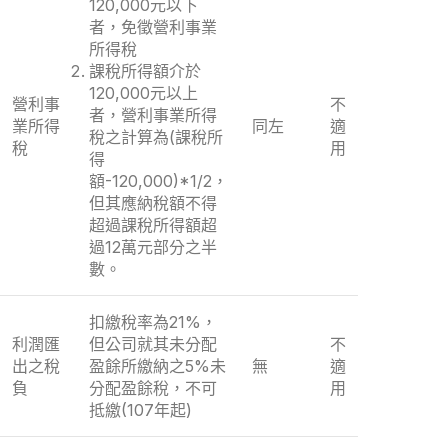
120,000元以下
者，免徵營利事業
所得稅
課稅所得額介於
120,000元以上
營利事
不
者，營利事業所得
業所得
同左
適
稅之計算為(課稅所
稅
用
得
額-120,000)*1/2，
但其應納稅額不得
超過課稅所得額超
過12萬元部分之半
數。
扣繳稅率為21%，
利潤匯
但公司就其未分配
不
出之稅
盈餘所繳納之5%未
無
適
負
分配盈餘稅，不可
用
抵繳(107年起)