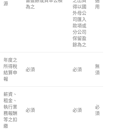
留盈餘或資本公積
之出資
適
源
為之
得以國
用
外母公
司匯入
款項或
分公司
保留盈
餘為之
年度之
所得稅
無
必須
必須
結算申
須
報
薪資、
租金、
執行業
必
必須
必須
務報酬
須
等之扣
繳