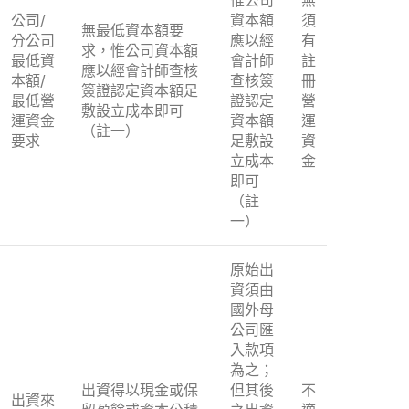
公司/
資本額
須
無最低資本額要
分公司
應以經
有
求，惟公司資本額
最低資
會計師
註
應以經會計師查核
本額/
查核簽
冊
簽證認定資本額足
最低營
證認定
營
敷設立成本即可
運資金
資本額
運
（註一）
要求
足敷設
資
立成本
金
即可
（註
一）
原始出
資須由
國外母
公司匯
入款項
為之；
出資得以現金或保
但其後
不
出資來