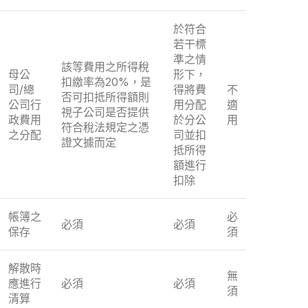
於符合
若干標
準之情
該等費用之所得稅
母公
形下，
扣繳率為20%，是
司/總
得將費
不
否可扣抵所得額則
公司行
用分配
適
視子公司是否提供
政費用
於分公
用
符合稅法規定之憑
之分配
司並扣
證文據而定
抵所得
額進行
扣除
帳簿之
必
必須
必須
保存
須
解散時
無
應進行
必須
必須
須
清算