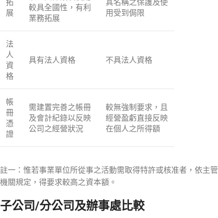
拓
其名稱之保護及使
較具全國性，有利
展
用受到侷限
業務拓展
法
人
具有法人資格
不具法人資格
資
格
帳
需建置完善之帳冊
較無強制要求，且
冊
及會計紀錄以反映
經營盈虧直接反映
憑
公司之經營狀況
在個人之所得額
證
註一：惟若事業單位所從事之活動需取得特許或核准者，依主管
機關規定，得要求較高之資本額。
子公司/分公司及辦事處比較