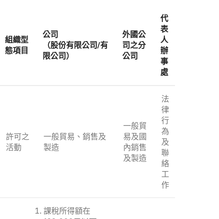
代
表
公司
外國公
組織型
人
（股份有限公司/有
司之分
態項目
辦
限公司）
公司
事
處
法
律
行
一般貿
為
許可之
一般貿易、銷售及
易及國
及
活動
製造
內銷售
聯
及製造
絡
工
作
課稅所得額在