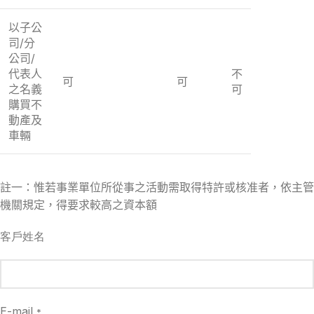
以子公
司/分
公司/
代表人
不
可
可
之名義
可
購買不
動產及
車輛
註一：惟若事業單位所從事之活動需取得特許或核准者，依主管
機關規定，得要求較高之資本額
客戶姓名
E-mail
*