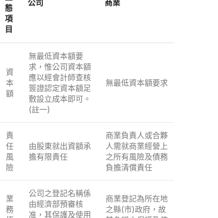
公司
商業
態
項
目
無最低資本額要
求，惟公司資本額
資
應以經會計師查核
本
無最低資本額要求
簽證認定資本額足
額
敷設立成本即可。
(註一)
責
商業負責人或合夥
任
由股東就出資額承
人需就商業經營上
風
擔有限責任
之所有風險及債務
險
負擔清償責任
公司之登記名稱係
業
商業登記為所在地
由經濟部預審核
務
之縣(市)政府，故
准，其保護及使用