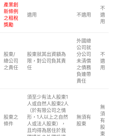
產業創
不
新條例
適用
不適用
適
之租稅
用
獎勵
外國總
公司就
股東/
股東就其出資額為
分公司
不
總公司
限，對公司負其責
未清償
適
之責任
任
之債務
用
負連帶
責任
須至少有法人股東1
人或自然人股東2人
無
（於有限公司之情
須
股東之
形，1人以上之自然
無須有
有
條件
人或法人股東），
股東
股
且均得為居住於我
東