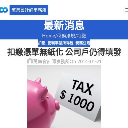
最新消息
Home
稅務法規
扣繳
扣繳
,
營利事業所得稅
,
稅務法規
扣繳憑單無紙化 公司戶仍得填發
萬集會計師事務所
On 2014-01-21