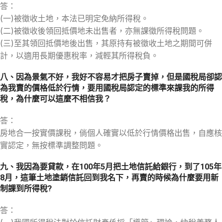
答：
(一)被徵收土地，本法已明定免納所得稅。
(二)被徵收後領回抵價地未出售者，亦無課徵所得稅問題。
(三)至其領回抵價地後出售，其原持有被徵收土地之期間可併
計，以適用長期優惠稅率，減輕其所得稅負。
八、因為景氣不好，我好不容易才把房子賣掉，但是國稅局卻認
為我賣的價格低於行情，要用國稅局認定的標準來課我的所得
稅，為什麼可以這麼不相信我？
答：
房地合一按實價課稅，倘個人確實以低於行情價格出售，自應核
實認定，無按標準調整問題。
九、我因為要貸款，在100年5月把土地信託給銀行，到了105年
8月，這筆土地塗銷信託回到我名下，再賣的時候為什麼要用新
制課到所得稅?
答：