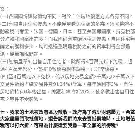
答：
(一)各國國情與房價均不同，對於自住房地優惠方式各有不同。
(二)有關自用住宅優惠，不能僅單看免稅額的多寡，須就整體不
動產稅制考量，法國、德國、日本，甚至美國等國家，持有稅部
分均較我國高出許多；而我國尚有重購退稅之優惠，自用住宅無
論之前獲利多少，均可透過重購退稅將之前的資本利得全部退
還，幾無課稅問題。
(三)無換屋單純出售自用住宅者，除所得4百萬元以下免稅；超
過4百萬元部分，僅按10%優惠稅率課稅，已非常優惠。
(四)至4百萬元以下免稅，係以房地交易金額2千萬元(2千萬以下
交易件數約占總交易件數91.04%)計算，每年獲利率3%，自住
房地倘持有6年後出售，總獲利率將近20%，使多數出售自用住
宅之案件不受影響。
七、我家的土地被政府區段徵收，政府為了減少財務壓力，希望
大家盡量領取抵價地，還告訴我們將來去賣抵價地時，土地增值
稅可以打六折。可是為什麼還要我繳一筆全額的所得稅?