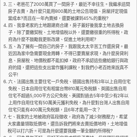
三、老爸花了2000萬買了一間房子，最近不幸往生。我繼承這間
房子去賣，為什麼只能用800萬的土地公告現值、房屋評定現值
當成本?而且在一年內賣掉，還要被課到45%的重稅?
四、我拿老家的土地跟建商合建，房子蓋好後我拿土地去換房
子，除了要繳契稅、土地增值稅以外，還要繳很重的所得稅，政
府為什麼不鼓勵我更新改建、促進土地利用呢?
五、為了擁有一間自己的房子，我跟我太太辛苦工作還房貸。最
近因為家中急需要現金周轉，不得已要賣屋求現，為什麼房貸利
息、房屋稅、地價稅都不能扣掉，政府不承認這些繳給銀行與政
府的錢，還把這些支出當作獲利課稅，對我們小老百姓來說真不
公平!
六、法國出售主要住宅一戶免稅、德國出售持有3年以上自用住宅
免稅、日本自用住宅有相當台幣810萬元免稅額、英國出售自用
住宅不超過5,000平方公尺免稅、美國對過去5年中至少有2年以
上用作自用住宅有50萬美元獲利免稅，為什麼對台灣人出售自用
住宅只能有400萬元免稅額，且6年才能用一次？
七、我家的土地被政府區段徵收，政府為了減少財務壓力，希望
大家盡量領取抵價地，還告訴我們將來去賣抵價地時，土地增值
稅可以打六折。可是為什麼還要我繳一筆全額的所得稅?