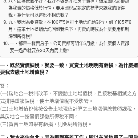
八、因為景氣不好，我好不容易才把房子賣掉，但是國稅局卻認
為我賣的價格低於行情，要用國稅局認定的標準來課我的所得
稅，為什麼可以這麼不相信我？
九、我因為要貸款，在100年5月把土地信託給銀行，到了105年8
月，這筆土地塗銷信託回到我名下，再賣的時候為什麼要用新制
課到所得稅?
十、都是一樣賣房子，公司賣都可明年5月繳，為什麼個人賣卻
要一過戶就要在30天內馬上繳?
一、既然實價課稅，就要一致，買賣土地明明有虧損，為什麼還
要我去繳土地增值稅？
答：
(一)房地合一稅制改革，不變動土地增值稅，且按稅基相減之方
式排除重複課稅，使土地增值稅不受影響。
(二)土地增值稅係按公告土地現值計算之土地漲價總數額課稅，
與房地合一按實價課徵所得稅不同。
(三)買賣土地如果有虧損，則免納所得稅。
二、我本來住台北，因為調到高雄工作，所以在當地買了一間房