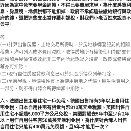
近因為家中急需要現金周轉，不得已要賣屋求現，為什麼房貸利
息、房屋稅、地價稅都不能扣掉，政府不承認這些繳給銀行與政
府的錢，還把這些支出當作獲利課稅，對我們小老百姓來說真不
公平!
答：
(一)計算出售房屋、土地交易所得時，於房地移轉登記前的相關
稅費，均可列入成本費用減除，取得房地所有權後使用期間支付
能增加房屋價值或效能非二年內所能耗竭之增置、改良或修繕費
等亦可扣除。
(二)現行自住房屋貸款利息已可於綜合所得稅列舉扣除。
(三)至房屋稅、地價稅性質上為使用房地之代價，屬生活費用之
一部分，則不得自綜合所得總額中扣除。
六、法國出售主要住宅一戶免稅、德國出售持有3年以上自用住
宅免稅、日本自用住宅有相當台幣810萬元免稅額、英國出售自
用住宅不超過5,000平方公尺免稅、美國對過去5年中至少有2年
以上用作自用住宅有50萬美元獲利免稅，為什麼對台灣人出售
自用住宅只能有400萬元免稅額，且6年才能用一次？