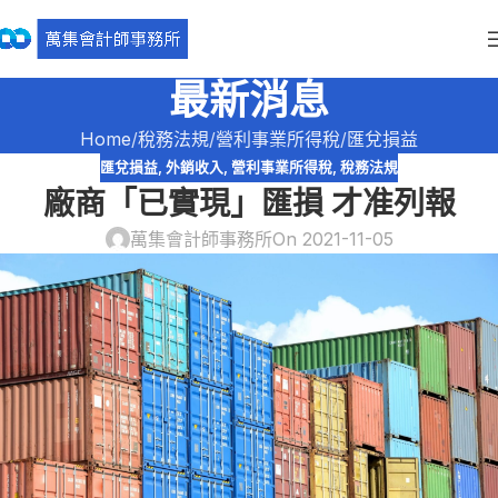
最新消息
Home
稅務法規
營利事業所得稅
匯兌損益
匯兌損益
,
外銷收入
,
營利事業所得稅
,
稅務法規
廠商「已實現」匯損 才准列報
萬集會計師事務所
On 2021-11-05