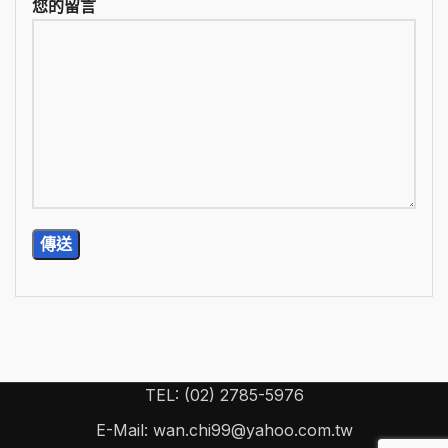
您的留言
TEL: (02) 2785-5976
E-Mail: wan.chi99@yahoo.com.tw