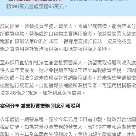
額190萬元並處罰鍰95萬元。
該局提醒，兼營投資業務之營業人，帳簿記載完備，能明確區分
所購買貨物、勞務或進口貨物之實際用途者，依兼營營業人營業
稅額計算辦法第8條之1規定，得採用直接扣抵法，按貨物或勞
務之實際用途計算進項稅額可扣抵銷項稅額之金額。
至非採用直接扣抵法之兼營投資營業人，請留意取得股利收入應
併入當年度最後一期之免稅銷售額以正確計算報繳營業稅，如因
疏忽或不諳法令致未依規定計算調整稅額者，於未經檢舉或稽徵
機關進行調查前，自動補報並補繳所漏稅款者，可適用稅捐稽徵
法第48條之1規定，加計利息免予處罰。
案例分享:兼營投資業務 別忘列報股利
去年最後一期營業稅，應於今年元月15日前申報，財政部台北國
稅局提醒，如為兼營投資業務的營業人，應記得在申報這期營業
稅時，將去年全年國內外股利收入，彙總申報免稅銷售額，才能