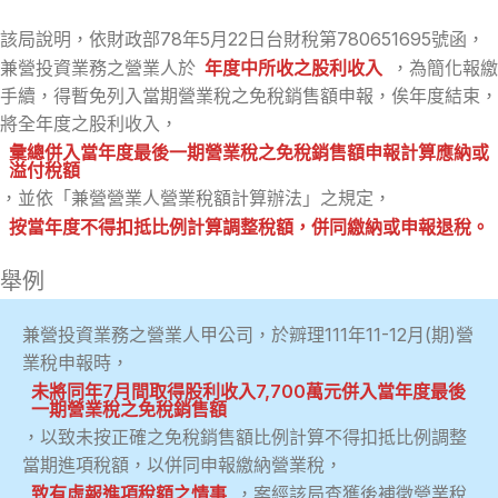
該局說明，依財政部78年5月22日台財稅第780651695號函，
兼營投資業務之營業人於
年度中所收之股利收入
，為簡化報繳
手續，得暫免列入當期營業稅之免稅銷售額申報，俟年度結束，
將全年度之股利收入，
彙總併入當年度最後一期營業稅之免稅銷售額申報計算應納或
溢付稅額
，並依「兼營營業人營業稅額計算辦法」之規定，
按當年度不得扣抵比例計算調整稅額，併同繳納或申報退稅。
舉例
兼營投資業務之營業人甲公司，於辧理111年11-12月(期)營
業稅申報時，
未將同年7月間取得股利收入7,700萬元併入當年度最後
一期營業稅之免稅銷售額
，以致未按正確之免稅銷售額比例計算不得扣抵比例調整
當期進項稅額，以併同申報繳納營業稅，
致有虛報進項稅額之情事
，案經該局查獲後補徵營業稅