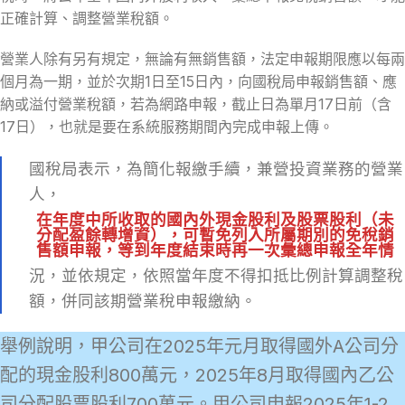
正確計算、調整營業稅額。
營業人除有另有規定，無論有無銷售額，法定申報期限應以每兩
個月為一期，並於次期1日至15日內，向國稅局申報銷售額、應
納或溢付營業稅額，若為網路申報，截止日為單月17日前（含
17日），也就是要在系統服務期間內完成申報上傳。
國稅局表示，為簡化報繳手續，兼營投資業務的營業
人，
在年度中所收取的國內外現金股利及股票股利（未
分配盈餘轉增資），可暫免列入所屬期別的免稅銷
售額申報，等到年度結束時再一次彙總申報全年情
況，並依規定，依照當年度不得扣抵比例計算調整稅
額，併同該期營業稅申報繳納。
舉例說明，甲公司在2025年元月取得國外A公司分
配的現金股利800萬元，2025年8月取得國內乙公
司分配股票股利700萬元。甲公司申報2025年1-2