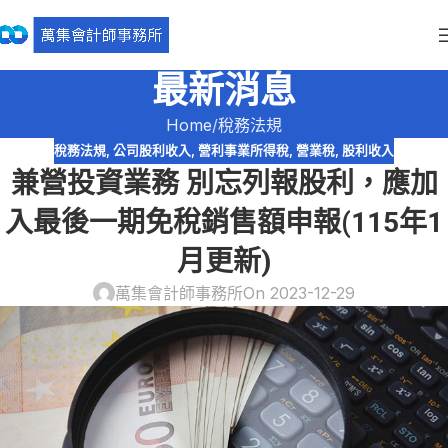
最新消息
Home
稅務法規
稅務法規
,
公司股利收入
,
營利事業所得稅
,
營業稅
,
股利收入
兼營投資業務 別忘列報股利，應加
入最後一期免稅銷售額申報(115年1
月更新)
萬集會計師事務所
On 2023-12-29