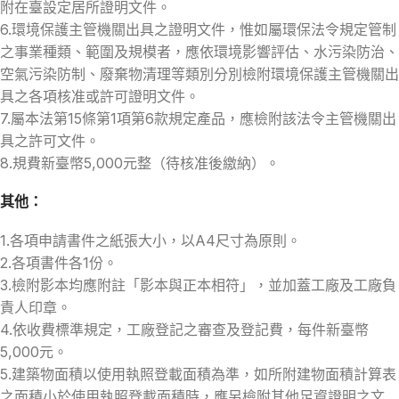
附在臺設定居所證明文件。
6.環境保護主管機關出具之證明文件，惟如屬環保法令規定管制
之事業種類、範圍及規模者，應依環境影響評估、水污染防治、
空氣污染防制、廢棄物清理等類別分別檢附環境保護主管機關出
具之各項核准或許可證明文件。
7.屬本法第15條第1項第6款規定產品，應檢附該法令主管機關出
具之許可文件。
8.規費新臺幣5,000元整（待核准後繳納）。
其他：
1.各項申請書件之紙張大小，以A4尺寸為原則。
2.各項書件各1份。
3.檢附影本均應附註「影本與正本相符」，並加蓋工廠及工廠負
責人印章。
4.依收費標準規定，工廠登記之審查及登記費，每件新臺幣
5,000元。
5.建築物面積以使用執照登載面積為準，如所附建物面積計算表
之面積小於使用執照登載面積時，應另檢附其他足資證明之文