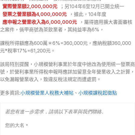
實際營業額2,000,000元
；另104年6至12月已開立統一
發票之營業額為4,000,000元
，據此，104年度
應申報之營業收入為6,000,000元
，屬得適用擴大書面審核
之案件，倘甲商號為茶飲業者，其純益率為6%，
課稅所得額應為600萬＊6%=360,000元，應納稅額360,000
元*稅率17%=61,200元。
該局特別提醒，小規模營利事業於年度中途改為使用統一發票商
號，於營利事業所得稅申報時應詳加留意全年營業收入之計算，
以免漏報營業收入，致違反稅法規定而遭處罰。
更多資訊:
小規模營業人稅務大補帖
、
小規模課稅起徵點
若您有進一步需求，請填以下表單與我們聯絡。
您的大名
*