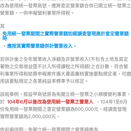
改為使用統一發票商號，應將查定營業額合併已開立統一發票之
營業額，一併申報營利事業所得稅。
其
免用統一發票期間之實際營業額如經調查發現高於查定營業額
時
，應按其實際營業額併計營業收入，
若併計後之全年營業收入淨額及非營業收入(不包含土地及其定
著物之交易增益暨不計入所得課稅之所得額)之合計數，符合營
利事業所得稅結算申報案件擴大書面審核實施要點規定者，可適
用該要點規定之各業純益率標準予以核定。
該局舉例，假設甲商號原為免開立統一發票之小規模營利事業，
於
104年6月以後改為使用統一發票之營業人
，104年1至6月
份免用統一發票期間之查定營業額為600,000元，經調查發現
實際營業額為2,000,000元，
依前揭說明，免開立統一發票期間之營業額應為