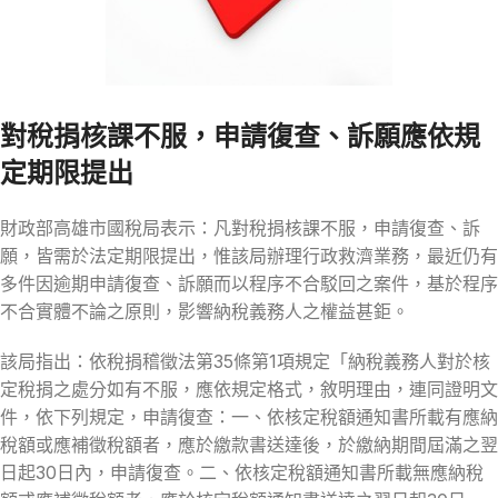
對稅捐核課不服，申請復查、訴願應依規
定期限提出
財政部高雄市國稅局表示：凡對稅捐核課不服，申請復查、訴
願，皆需於法定期限提出，惟該局辦理行政救濟業務，最近仍有
多件因逾期申請復查、訴願而以程序不合駁回之案件，基於程序
不合實體不論之原則，影響納稅義務人之權益甚鉅。
該局指出：依稅捐稽徵法第35條第1項規定「納稅義務人對於核
定稅捐之處分如有不服，應依規定格式，敘明理由，連同證明文
件，依下列規定，申請復查：一、依核定稅額通知書所載有應納
稅額或應補徵稅額者，應於繳款書送達後，於繳納期間屆滿之翌
日起30日內，申請復查。二、依核定稅額通知書所載無應納稅