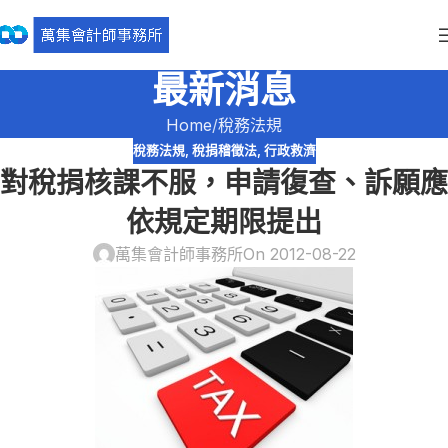
最新消息
Home
稅務法規
稅務法規
,
稅捐稽徵法
,
行政救濟
對稅捐核課不服，申請復查、訴願應
依規定期限提出
萬集會計師事務所
On 2012-08-22