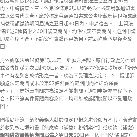
額或應補徵稅額者，應於核定稅額通知書送達之翌日起30日
內，申請復查。三、依第19條第3項規定受送達核定稅額通知書
或以公告代之者，應於核定稅額通知書或公告所載應納稅額或應
補徵稅額繳納期間屆滿之翌日起30日內，申請復查。」上開法
條所述3種情形之30日復查期間，均係法定不變期間，逾期申請
即屬程序不合，不論案件實體內容為何，該局均應予以復查駁
回。
另依訴願法第14條第1項規定「訴願之提起，應自行政處分達到
或公告期滿之次日起30日內為之。」及第77條第2款規定「訴願
事件有左列各款情形之一者，應為不受理之決定︰…2、提起訴
願逾法定期間或未於第57條但書所定期間內補送訴願書
者。」，是訴願期間亦為法定不變期間，逾期申請亦屬程序不
合，即不論案件實體內容為何，均可能被訴願機關以不受理駁
回。
國稅局呼籲：納稅義務人對於核定稅捐之處分如有不服，應確實
於收到核定通知書【無應納（補徵）稅額案件】或應納（補徵）
稅額繳款書繳納期間屆滿之翌日起30日內
，依上開法條規定申