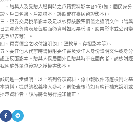
二、贈與人及受贈人贈與時之戶籍資料影本各1份(如：國民身分
證、戶口名簿、戶籍謄本、護照或在臺居留證影本)。
三、證券交易稅單影本及足以核算該股票價值之證明文件（贈與
日之資產負債表及每股面額資料如股票樣張、股票影本或公司變
更登記表等）。
四、買賣價金之收付證明(如：匯款單、存摺影本等)。
五、委任他人代辦時請檢附委任書及受任人身份證明文件或身分
證正反面影本。贈與人僑居國外且贈與時不在國內者，請檢附經
我國駐外單位簽證之授權書影本。
該局進一步說明，以上所列各項資料，係申報收件時應檢附之基
本資料，提供納稅義務人參考，嗣後查核時如有應行補充說明或
提示資料者，該局將會另行通知補正。