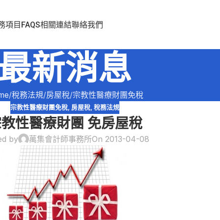
務項目
FAQS
相關連結
聯絡我們
最新消息
me
稅務法規
房屋稅
宗教性醫療財團免稅
宗教性醫療財團免稅
,
房屋稅
,
稅務法規
宗教性醫療財團 免房屋稅
ed by
萬集會計師事務所
On 2013-04-08