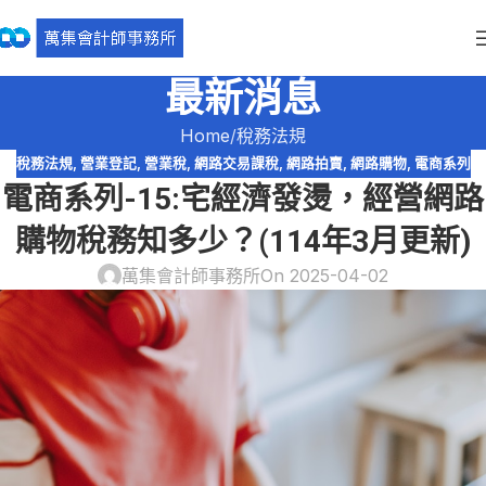
最新消息
Home
稅務法規
稅務法規
,
營業登記
,
營業稅
,
網路交易課稅
,
網路拍賣
,
網路購物
,
電商系列
電商系列-15:宅經濟發燙，經營網路
購物稅務知多少？(114年3月更新)
萬集會計師事務所
On 2025-04-02