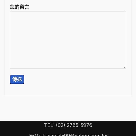
您的留言
TEL: (02) 2785-5976
E-Mail: wan.chi99@yahoo.com.tw