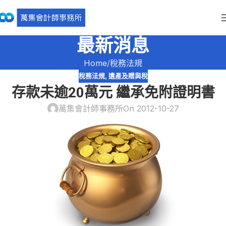
最新消息
Home
稅務法規
稅務法規
,
遺產及贈與稅
存款未逾20萬元 繼承免附證明書
萬集會計師事務所
On 2012-10-27