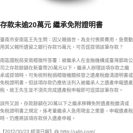
存款未逾20萬元 繼承免附證明書
臺南市安南區王先生問：因父親過世，為支付喪葬費用，急需動
用其父親所遺留之銀行存款15萬元，可否逕提領該筆存款？
南區國稅局安南稽徵所答覆：被繼承人在金融機構或臺灣郵政公
司之存款餘額在新臺幣20萬元以下，繼承人辦理該項存款之繼
承或提領時，可免檢附稅捐稽徵機關核發之遺產稅繳清證明書或
免稅證明書，但該項存款仍應依法列入被繼承人之遺產申報遺產
稅，故王先生並不須先完成遺產稅申報即可逕提該筆存款。
該所又說，存款餘額在20萬以下之繼承移轉免附遺產稅繳清或
免稅證明書之規定，係考量繼承人急用現金之需要，申報遺產稅
時，仍應將該項存款併入遺產申報。
【2012/10/23 經濟日報】@ http://udn.com/