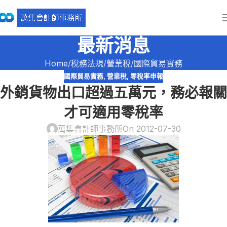
最新消息
Home
稅務法規
營業稅
國際貿易實務
國際貿易實務
,
營業稅
,
零稅率申報
外銷貨物出口超過五萬元，務必報關
才可適用零稅率
萬集會計師事務所
On 2012-07-30