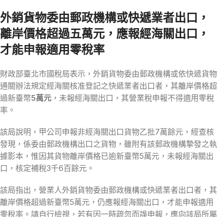
外銷貨物委由郵政機構或快遞業者出口，
離岸價格超過五萬元，應報經海關出口，
才能申報適用零稅率
財政部臺北市國稅局表示，外銷貨物委由郵政機構或依快遞貨物
通關辦法規定經海關核准登記之快遞業者出口者，其離岸價格超
過新臺幣
5萬元
，未報經海關出口，其營業稅申報不得適用零稅
率。
該局說明，甲公司申報非經海關出口貨物乙批7萬餘元，經查核
發現，係委由郵政機構出口之貨物，雖附有該郵政機構摯發之執
據影本，惟因其貨物離岸價格已逾新臺幣5萬元，未報經海關出
口，核定補稅3千6百餘元。
該局指出，營業人外銷貨物委由郵政機構或快遞業者出口者，其
離岸價格超過新臺幣5萬元，仍應報經海關出口，才能申報適用
零稅率。請自行檢視，若有因一時疏忽而誤申報，應向該局所屬