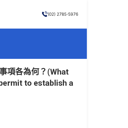
(02) 2785-5976
項各為何？(What
ermit to establish a