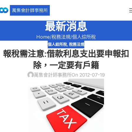
最新消息
Home
稅務法規
個人綜所稅
個人綜所稅
,
稅務法規
報稅需注意:借款利息支出要申報扣
除，一定要有戶籍
萬集會計師事務所
On 2012-07-19