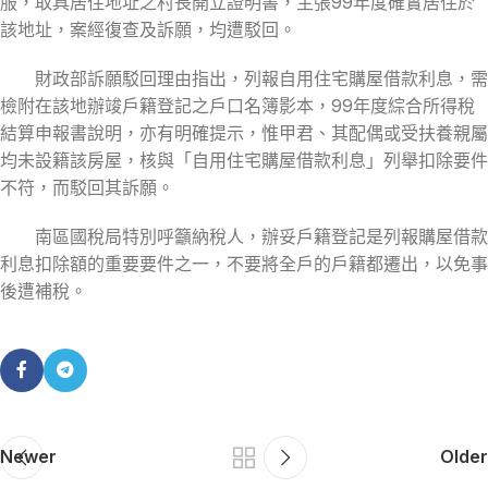
服，取具居住地址之村長開立證明書，主張99年度確實居住於
該地址，案經復查及訴願，均遭駁回。
財政部訴願駁回理由指出，列報自用住宅購屋借款利息，需
檢附在該地辦竣戶籍登記之戶口名簿影本，99年度綜合所得稅
結算申報書說明，亦有明確提示，惟甲君、其配偶或受扶養親屬
均未設籍該房屋，核與「自用住宅購屋借款利息」列舉扣除要件
不符，而駁回其訴願。
南區國稅局特別呼籲納稅人，辦妥戶籍登記是列報購屋借款
利息扣除額的重要要件之一，不要將全戶的戶籍都遷出，以免事
後遭補稅。
Newer
Older