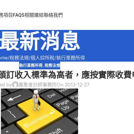
務項目
FAQS
相關連結
聯絡我們
最新消息
ome
稅務法規
個人綜所稅
執行業務所得
執行業務所得
,
稅務法規
頒訂收入標準為高者，應按實際收費
ed by
萬集會計師事務所
On 2013-12-27