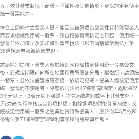
五、依其營業狀況、商譽、季節性及其他情形，足以認定有使用
統一發票能力。
符合上開條件之營業人已不能因其被歸類為營業性質特殊營業人
而要求繼續免用統一發票，應自稽徵機關核定之日起，使用統一
發票並依加值型及非加值型營業稅法（以下簡稱營業稅法）第
35條規定申報繳納營業稅。
該局特別提醒，營業人應於接到國稅局核定使用統一發票公文
後，於規定期限前向所在地國稅局所屬各分局、稽徵所，請領統
一發票，並依法設置帳簿憑證，依規定記載。營業人經核定使用
統一發票而不使用者，除應依同法第47條第1款規定，處新臺幣
3千元以上，3萬元以下罰鍰，並得連續處罰或停止其營業外，
另改按5%稅率核定其銷項稅額，扣除進項稅額後發單補徵。又
經核定使用統一發票之營業性質特殊營業人，應於次年5月依所
得稅法第71條規定辦理營利事業所得稅結算申報。