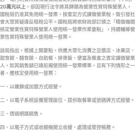
20萬元以上
，卻因現行法令將其歸類為營業性質特殊營業人，
國稅局仍准其免用統一發票，按查定方式課徵營業稅，致引發社
會大眾質疑違反租稅公平。國稅局將依財政部訂頒之「稽徵機關
核定營業性質特殊營業人使用統一發票作業要點」，持續輔導營
業性質特殊營業人使用統一發票。
該局指出，根據上開要點，供應大眾化消費之豆漿店、冰果店、
甜食館、麵食館、自助餐、排骨飯、便當及餐盒之查定課徵營業
人，如其銷售額已達前揭使用統一發票標準，且有下列情形之一
者，應核定使用統一發票：
一、以連鎖或加盟方式經營。
二、以電子系統設備管理座位、提供取餐單或號碼牌方式經營。
三、透過網路銷售。
四、以電子方式或收銀機開立收據、處理或管控帳務。