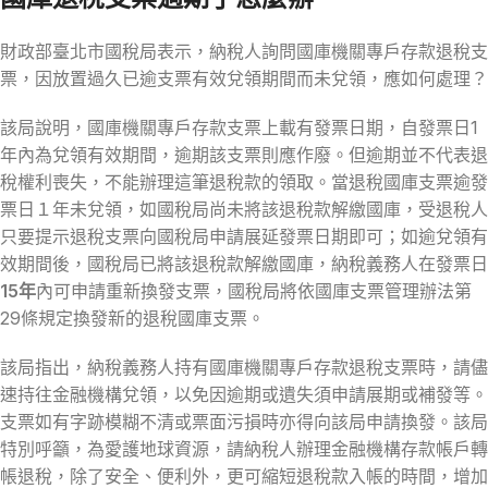
財政部臺北市國稅局表示，納稅人詢問國庫機關專戶存款退稅支
票，因放置過久已逾支票有效兌領期間而未兌領，應如何處理？
該局說明，國庫機關專戶存款支票上載有發票日期，自發票日1
年內為兌領有效期間，逾期該支票則應作廢。但逾期並不代表退
稅權利喪失，不能辦理這筆退稅款的領取。當退稅國庫支票逾發
票日１年未兌領，如國稅局尚未將該退稅款解繳國庫，受退稅人
只要提示退稅支票向國稅局申請展延發票日期即可；如逾兌領有
效期間後，國稅局已將該退稅款解繳國庫，納稅義務人在發票日
15年
內可申請重新換發支票，國稅局將依國庫支票管理辦法第
29條規定換發新的退稅國庫支票。
該局指出，納稅義務人持有國庫機關專戶存款退稅支票時，請儘
速持往金融機構兌領，以免因逾期或遺失須申請展期或補發等。
支票如有字跡模糊不清或票面污損時亦得向該局申請換發。該局
特別呼籲，為愛護地球資源，請納稅人辦理金融機構存款帳戶轉
帳退稅，除了安全、便利外，更可縮短退稅款入帳的時間，增加