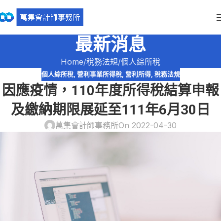
最新消息
Home
稅務法規
個人綜所稅
個人綜所稅
,
營利事業所得稅
,
營利所得
,
稅務法規
因應疫情，110年度所得稅結算申報
及繳納期限展延至111年6月30日
萬集會計師事務所
On 2022-04-30