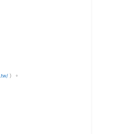
.tw/
）。