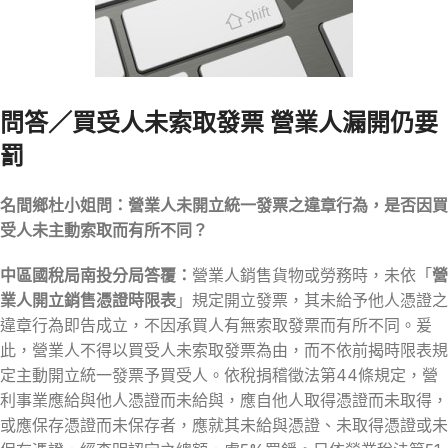
問答／買受人未索取發票 營業人漏開仍要
罰
名間鄉杜小姐問：營業人未開立統一發票之違章行為，是否因買
受人未主動索取而有所不同？
中區國稅局南投分局答覆：
營業人銷售貨物或勞務時，未依「
營
業人開立銷售憑證時限表
」規定開立發票，其未給予他人憑證之
違章行為即告成立，不因承買人有無索取發票而有所不同。爰
此，營業人不得以買受人未索取發票為由，而不依前揭時限表規
定主動開立統一發票予買受人。依稅捐稽徵法第44條規定，營
利事業應給與他人憑證而未給與，應自他人取得憑證而未取得，
或應保存憑證而未保存者，應就其未給與憑證、未取得憑證或未