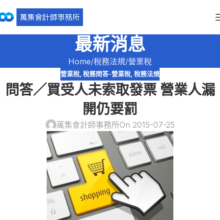
最新消息
Home
稅務法規
營業稅
營業稅
,
稅務問答-營業稅
,
稅務法規
問答／買受人未索取發票 營業人漏
開仍要罰
萬集會計師事務所
On 2015-07-25