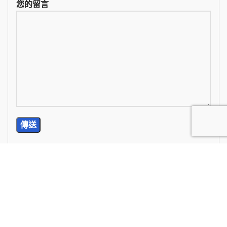
您的留言
TEL: (02) 2785-5976
E-Mail: wan.chi99@yahoo.com.tw