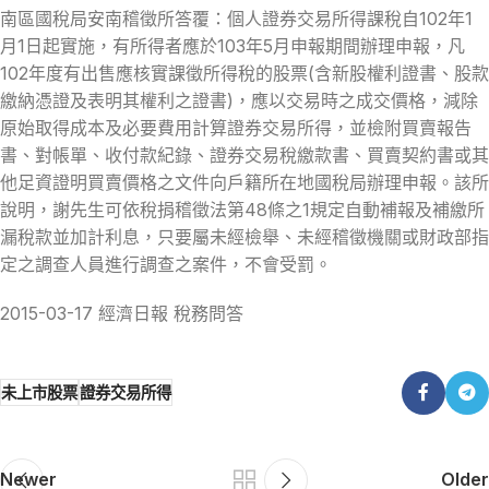
南區國稅局安南稽徵所答覆：個人證券交易所得課稅自102年1
月1日起實施，有所得者應於103年5月申報期間辦理申報，凡
102年度有出售應核實課徵所得稅的股票(含新股權利證書、股款
繳納憑證及表明其權利之證書)，應以交易時之成交價格，減除
原始取得成本及必要費用計算證券交易所得，並檢附買賣報告
書、對帳單、收付款紀錄、證券交易稅繳款書、買賣契約書或其
他足資證明買賣價格之文件向戶籍所在地國稅局辦理申報。該所
說明，謝先生可依稅捐稽徵法第48條之1規定自動補報及補繳所
漏稅款並加計利息，只要屬未經檢舉、未經稽徵機關或財政部指
定之調查人員進行調查之案件，不會受罰。
2015-03-17 經濟日報 稅務問答
未上市股票
證券交易所得
Newer
Older