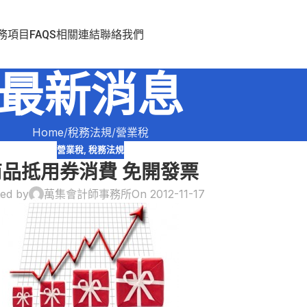
務項目
FAQS
相關連結
聯絡我們
最新消息
Home
稅務法規
營業稅
營業稅
,
稅務法規
商品抵用券消費 免開發票
ed by
萬集會計師事務所
On 2012-11-17