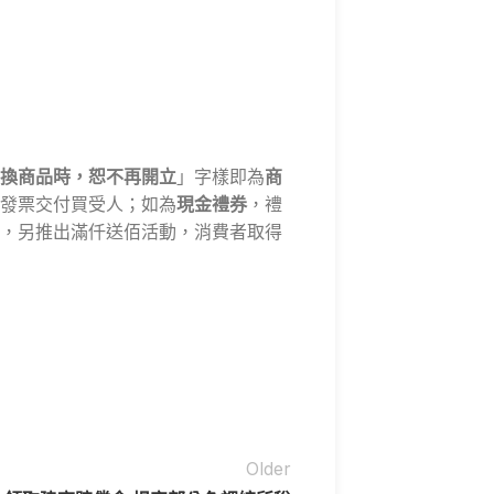
換商品時，恕不再開立
」字樣即為
商
發票交付買受人；如為
現金禮券
，禮
，另推出滿仟送佰活動，消費者取得
Older