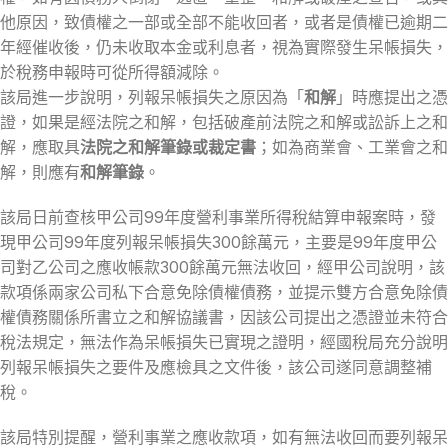
他原因，致債權之一部或全部不能收回者，或者是債權已逾期二
年經催收後，仍未收取本金或利息者，視為實際發生呆帳損失，
於稅務申報時可從所得額減除。
該局進一步說明，列報呆帳損失之原因為「
和解
」時應提出之憑
證，如果是經法院之和解，包括破產前法院之和解或訟訴上之和
解，應取具
法院之和解筆錄或裁定書
；如為商業會、工業會之和
解，則應有
和解筆錄
。
該局日前查核甲公司99年度營利事業所得稅結算申報案時，發
現甲公司99年度列報呆帳損失300餘萬元，主要是99年度甲公
司對乙公司之應收帳款300餘萬元無法收回，經甲公司說明，該
款項係兩家公司私下合意免除債權債務，並提示雙方合意免除債
權債務關係所書立之和解協議書，因該公司提出之憑證並未符合
稅法規定，無法作為呆帳損失已實現之證明，經國稅局充分說明
列報呆帳損失之要件及應檢具之文件後，該公司遂同意調整補
稅。
該局特別提醒，營利事業之應收款項，如有無法收回而要列報呆