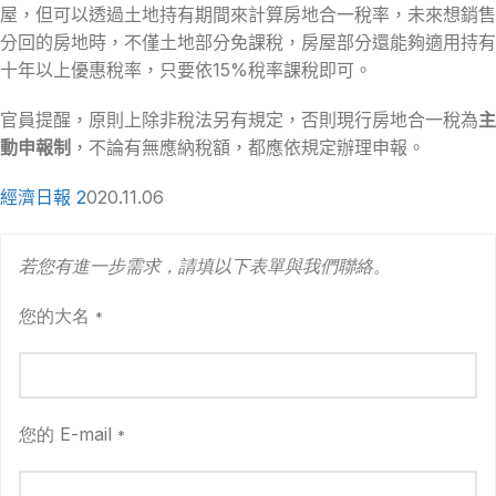
屋，但可以透過土地持有期間來計算房地合一稅率，未來想銷售
分回的房地時，不僅土地部分免課稅，房屋部分還能夠適用持有
十年以上優惠稅率，只要依15%稅率課稅即可。
官員提醒，原則上除非稅法另有規定，否則現行房地合一稅為
主
動申報制
，不論有無應納稅額，都應依規定辦理申報。
經濟日報 2
020.11.06
若您有進一步需求，請填以下表單與我們聯絡。
您的大名
*
您的 E-mail
*