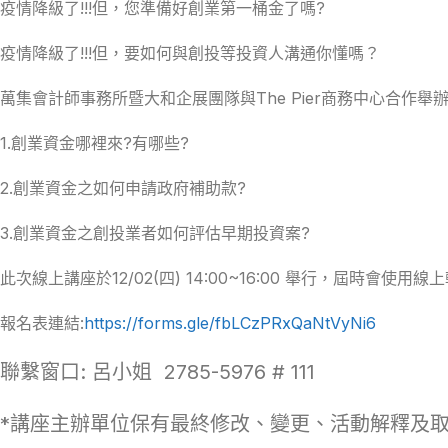
疫情降級了!!!但，您準備好創業第一桶金了嗎?
疫情降級了!!!但，要如何與創投等投資人溝通你懂嗎？
萬集會計師事務所暨大和企展團隊與The Pier商務中心合作
1.創業資金哪裡來?有哪些?
2.創業資金之如何申請政府補助款?
3.創業資金之創投業者如何評估早期投資案?
此次線上講座於12/02(四) 14:00~16:00 舉行，屆時
報名表連結:
https://forms.gle/fbLCzPRxQaNtVyNi6
聯繫窗口: 呂小姐 2785-5976 # 111
*講座主辦單位保有最終修改、變更、活動解釋及