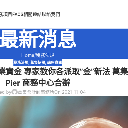
務項目
FAQS
相關連結
聯絡我們
最新消息
Home
稅務法規
稅務法規
,
萬集快訊
,
講座資訊
業資金 專家教你各派取”金”新法 萬集會
Pier 商務中心合辦
ed by
萬集會計師事務所
On 2021-11-04