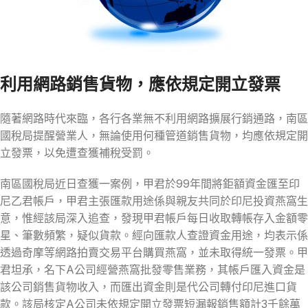
利用網路銷售貨物，應依規定開立發票
隨著網路時代來臨，各行各業無不利用網路擴展行銷通路，南區
國稅局提醒營業人，無論使用何種管道銷售貨物，均應依規定開
立發票，以免遭查獲補稅受罰。
南區國稅局近日查獲一案例，甲君於99年間將鉅額資金匯至印
尼乙君帳戶，甲君主張匯款用途係與親友共同於印尼投資燕窩生
意，惟經該局深入追查，發現甲君帳戶每日收取轉帳存入金額零
星、筆數頻繁，疑似貨款。經向匯款人查證資金用途，均表示係
透過奇摩等網路拍賣交易平台購買燕窩，並未取得統一發票。甲
君坦承，名下A公司經營燕窩批發零售業務，其帳戶匯入資金是
該公司銷售貨物收入，而匯出資金則是代公司轉付印尼進口貨
款。該局核定A公司未依規定開立發票短漏報銷售額計3千餘萬