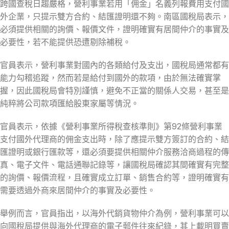
跨國查稅日趨嚴格，營利事業若用「佣金」名義列報費用支付國
外企業，只提示雙方合約、結匯證明還不夠。南區國稅局表示，
必須提供相關的詢價、報價文件，證明確實有居間仲介的事實及
必要性，若不能提供恐遭剔除補稅。
官員表示，營利事業對國內的各類給付及支出，國稅局通常都有
能力勾稽追蹤，然而若是給付到國外的款項，由於無法確實掌
握，因此國稅局會特別謹慎，避免不正當的關係人交易，甚至是
純粹將公司款項匯給股東家屬等情況。
官員表示，依據《營利事業所得稅查核準則》第92條營利事業
支付國外代理商的佣金支出時，除了應提示雙方簽訂的合約、結
匯證明或銀行匯款等，還必須要提供相關仲介服務洽商過程的傳
真、電子文件、電話通聯記錄等，讓國稅局確認其間確實有完整
的詢價、報價流程，且確實成立訂單、銷售合約等，證明確實有
需要透過外商來居間仲介的事實及必要性。
舉例而言，官員指出，以海外代銷貨物仲介為例，營利事業可以
向國稅局提供與海外代理商的電子郵件往來紀錄，其上載明買賣