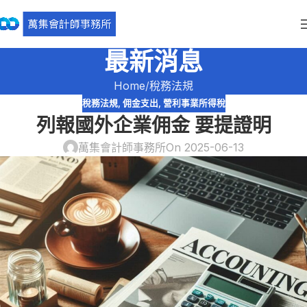
最新消息
Home
稅務法規
稅務法規
,
佣金支出
,
營利事業所得稅
列報國外企業佣金 要提證明
萬集會計師事務所
On 2025-06-13