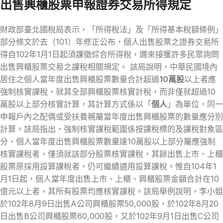
出售興櫃股票申報證券交易所得規定
財政部臺北國稅局表示，「所得稅法」及「所得基本稅額條例」
部分條文於去（101）年修正公布，個人出售股票之證券交易所
得自102年1月1日起須課徵綜合所得稅，邇來接獲許多民眾詢問
出售興櫃股票交易之課稅相關規定。 該局說明，中華民國境內
居住之個人當年度出售興櫃股票數量合計超過
10萬股
以上者應
強制核實課稅，就其全部興櫃股票核實計稅，而非僅就超過10
萬股以上部分核實計算，其計算方式係以「
個人
」為單位，同一
申報戶內之配偶或受扶養親屬當年度出售興櫃股票的數量應分別
計算。該局指出，強制核實課稅範圍係按課稅標的及課稅對象區
分，個人當年度出售興櫃股票數量達10萬股以上部分屬應強制
核實課稅者，僅須就該部分股票核實課稅，其餘出售上市、上櫃
股票原採用設算課稅者，仍可繼續適用設算課稅。惟自104年1
月1日起，個人當年度出售上市、上櫃、興櫃股票金額合計在10
億元以上者，其所有股票均應核實課稅。該局舉例說明，李小姐
於102年8月9日出售A公司興櫃股票50,000股，於102年8月20
日出售B公司興櫃股票60,000股，又於102年9月1日出售C公司