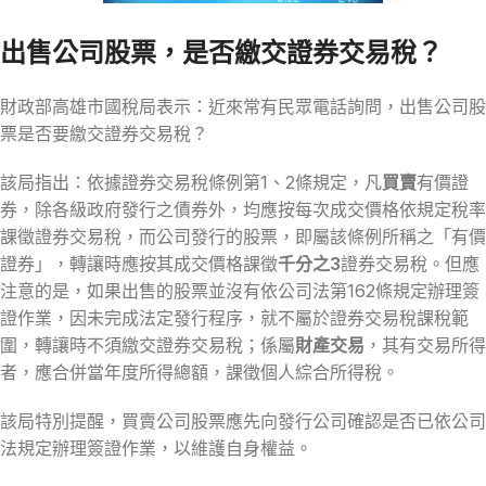
出售公司股票，是否繳交證券交易稅？
財政部高雄市國稅局表示：近來常有民眾電話詢問，出售公司股
票是否要繳交證券交易稅？
該局指出：依據證券交易稅條例第1、2條規定，凡
買賣
有價證
券，除各級政府發行之債券外，均應按每次成交價格依規定稅率
課徵證券交易稅，而公司發行的股票，即屬該條例所稱之「有價
證券」，轉讓時應按其成交價格課徵
千分之3
證券交易稅。但應
注意的是，如果出售的股票並沒有依公司法第162條規定辦理簽
證作業，因未完成法定發行程序，就不屬於證券交易稅課稅範
圍，轉讓時不須繳交證券交易稅；係屬
財產交易
，其有交易所得
者，應合併當年度所得總額，課徵個人綜合所得稅。
該局特別提醒，買賣公司股票應先向發行公司確認是否已依公司
法規定辦理簽證作業，以維護自身權益。