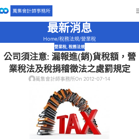
最新消息
Home
稅務法規
營業稅
營業稅
,
稅務法規
公司須注意: 漏報進(銷)貨稅額，營
業稅法及稅捐稽徵法之處罰規定
萬集會計師事務所
On 2012-07-14