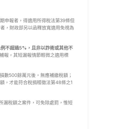
期申報者，得適用所得稅法第39條但
微者，財政部另以函釋放寬適用免視為
比例不超過5%，且非以詐術或其他不
動補報，其短漏報情節輕微之適用標
損數500餘萬元後，無應補繳稅額；
額，才能符合稅捐稽徵法第48條之1
繳所漏稅額之案件，可免除處罰，惟短