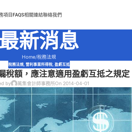
務項目
FAQS
相關連結
聯絡我們
最新消息
Home
稅務法規
稅務法規
,
營利事業所得稅
,
盈虧互抵
漏稅額，應注意適用盈虧互抵之規定
ed by
萬集會計師事務所
On 2014-04-01