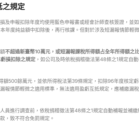
抵之規定
損及申報扣除年度均使用藍色申報書或經會計師查核簽證，並如
自本年度純益額中扣除後，再行核課。但對於涉及短漏報情節輕
額
不超過新臺幣10萬元，或短漏報課稅所得額占全年所得額之
年虧損扣除之規定
，如公司及時依稅捐稽徵法第48條之1規定自
額500餘萬元，並依所得稅法第39條規定，扣除96年度核定虧
漏報情節輕微之適用標準，無法適用盈虧互抵規定，應補繳漏稅
人員進行調查前，依稅捐稽徵法第48條之1規定自動補報並補
款，致不符合免罰規定。