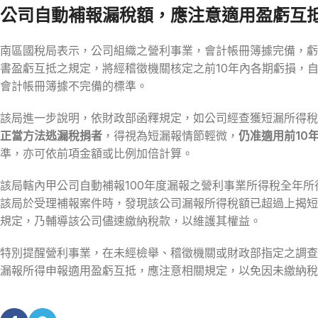
公司自動補報漏稅額，應注意適用盈虧互
南區國稅局表示，公司組織之營利事業，會計帳冊簿據完備，虧
書盈虧互抵之規定，將經稽徵機關核定之前10年內各期虧損，
會計帳冊簿據不完備的標準。
該局進一步說明，依財政部函釋規定，如公司經查獲短漏所得稅
正當方法逃漏稅捐者
，得視為短漏報情節輕微，
仍准適用前10
準，亦可依前項金額或比例加倍計算。
該局轄內甲公司自動補報100年度漏報之營利事業所得稅全年所得
該局於受理補報案件時，發現該公司漏報所得稅額已超過上揭短
規定，乃輔導該公司儘速繳納稅款，以維護其權益。
特別提醒營利事業，在未經檢舉、稽徵機關或財政部指定之調查
漏報所得申報適用盈虧互抵，應注意相關規定，以免因未繳納稅